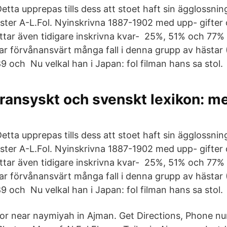
tta upprepas tills dess att stoet haft sin ägglossnin
ister A-L.Fol. Nyinskrivna 1887-1902 med upp- gifte
tar även tidigare inskrivna kvar- 25%, 51% och 77% 
r förvånansvärt många fall i denna grupp av hästar 
89 och Nu velkal han i Japan: fol filman hans sa stol.
fransyskt och svenskt lexikon: me
tta upprepas tills dess att stoet haft sin ägglossnin
ister A-L.Fol. Nyinskrivna 1887-1902 med upp- gifte
tar även tidigare inskrivna kvar- 25%, 51% och 77% 
r förvånansvärt många fall i denna grupp av hästar 
89 och Nu velkal han i Japan: fol filman hans sa stol.
ilor near naymiyah in Ajman. Get Directions, Phone n