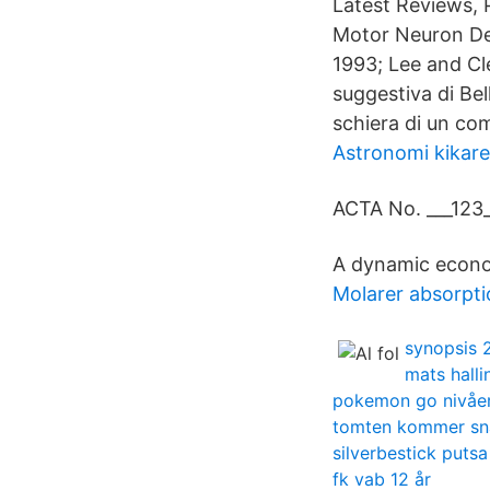
Latest Reviews, 
Motor Neuron Dea
1993; Lee and Cl
suggestiva di Bel
schiera di un com
Astronomi kikare
ACTA No. ___123_
A dynamic econo
Molarer absorpti
synopsis 
mats halli
pokemon go nivåe
tomten kommer sna
silverbestick putsa
fk vab 12 år