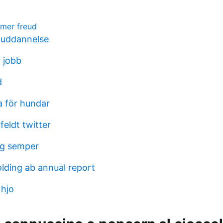
mer freud
 uddannelse
 jobb
d
ga för hundar
feldt twitter
ing semper
ding ab annual report
hjo