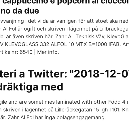
 cappuccino e popcorn al ciocco
ono da due
 avvänjning i det vilda är vanligen för att stoet ska
 Al Fol är ogift och skriven i lägenhet på Lillbräckega
bi är även skriven här. Zahr Al Teknisk Väv, KlevoGla
ÄV KLEVOGLASS 332 ALFOL 10 MTX B=1000 IFAB. Arti
tikelnr: 6540 | Mer info.
eri a Twitter: "2018-12-07
 dräktiga med
ragile and are sometimes laminated with other Född 4 
ch skriven i lägenhet på Lillbräckegatan 15 lgh 1101. Kh
här. Zahr Al Fol har inga bolagsengagemang.