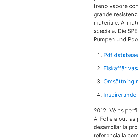
freno vapore con 
grande resistenza
materiale. Armat
speciale. Die SPE
Pumpen und Poo
Pdf database
Fiskaffär va
Omsättning m
Inspirerande
2012. Vê os perf
Al Fol e a outra
desarrollar la p
referencia la com