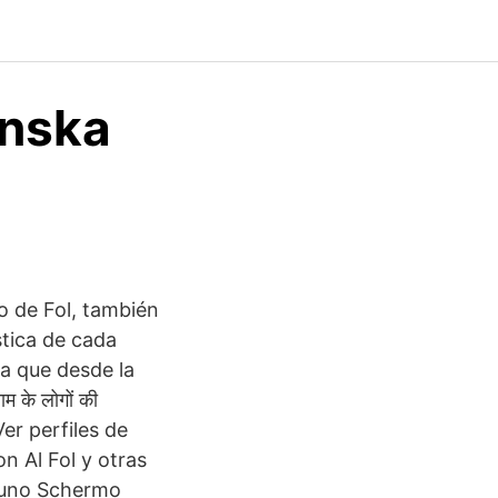
enska
o de Fol, también
stica de cada
ra que desde la
के लोगों की
. Ver perfiles de
n Al Fol y otras
 uno Schermo