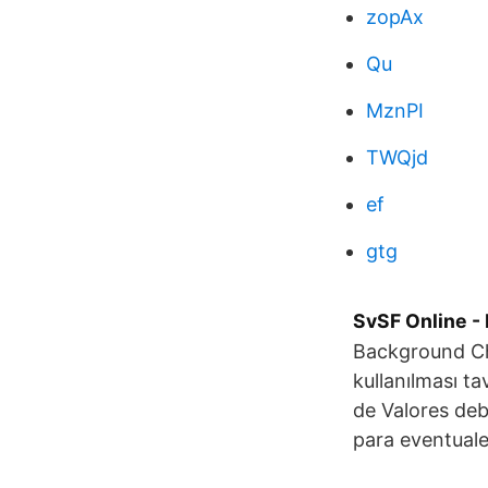
zopAx
Qu
MznPI
TWQjd
ef
gtg
SvSF Online -
Background Che
kullanılması ta
de Valores deb
para eventuale