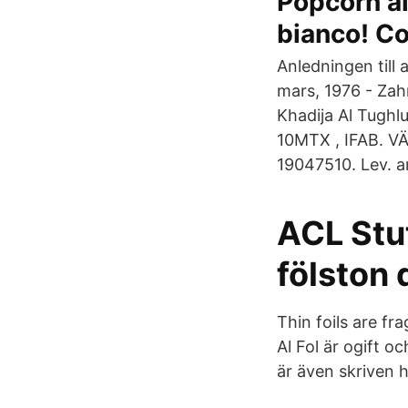
Popcorn al
bianco! C
Anledningen till
mars, 1976 - Zahr
Khadija Al Tughlu
10MTX , IFAB. V
19047510. Lev. ar
ACL Stut
fölston
Thin foils are f
Al Fol är ogift o
är även skriven 