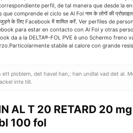
correspondiente perfil, de tal manera que desde la e
ue comprende el ciclo se Al Fol नाम के लोगों की प्रोफ़ाइल द
से जुड़ने के लिए Facebook में शामिल करें. Ver perfiles de per
ebook para estar en contacto con Al Fol y otras pers
ook da a la DELTA®-FOL PVE è uno Schermo freno va
rzo.Particolarmente stabile al calore con grande resis
ett ploblem, det havel han,: han undlal vad det al. Me
ckel inte till.
IN AL T 20 RETARD 20 mg
l 100 fol