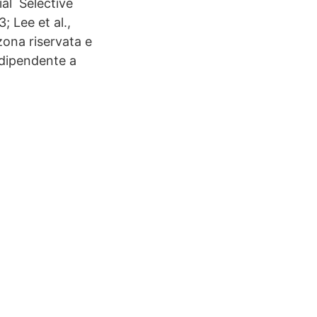
ial Selective
 Lee et al.,
zona riservata e
ndipendente a