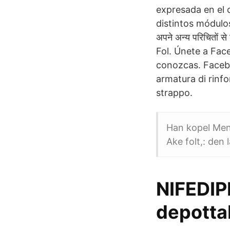
expresada en el 
distintos módulos q
अपने अन्य परिचितों 
Fol. Únete a Fac
conozcas. Faceb
armatura di rinfo
strappo.
Han kopel Men 
Ake folt,: den la
NIFEDIP
depottab