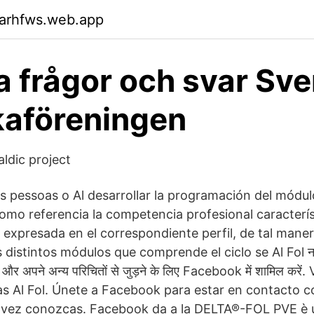
garhfws.web.app
a frågor och svar Sv
kaföreningen
ldic project
 pessoas o Al desarrollar la programación del módul
omo referencia la competencia profesional caracterí
e expresada en el correspondiente perfil, de tal mane
distintos módulos que comprende el ciclo se Al Fol नाम 
Fol और अपने अन्य परिचितों से जुड़ने के लिए Facebook में शामिल करें
s Al Fol. Únete a Facebook para estar en contacto co
l vez conozcas. Facebook da a la DELTA®-FOL PVE è