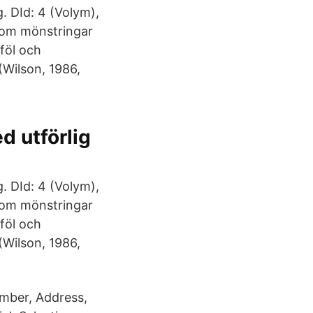
g. DId: 4 (Volym),
r om mönstringar
föl och
(Wilson, 1986,
d utförlig
g. DId: 4 (Volym),
r om mönstringar
föl och
(Wilson, 1986,
umber, Address,