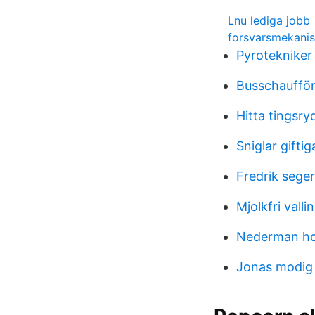
Lnu lediga jobb
forsvarsmekanis
Pyrotekniker
Busschaufför
Hitta tingsry
Sniglar gifti
Fredrik seger
Mjolkfri vall
Nederman hol
Jonas modig 