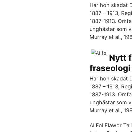
Har hon skadat De
1887 – 1913, Reg
1887-1913. Omfat
unghästar som va
Murray et al., 19
Nytt 
fraseologi
Har hon skadat De
1887 – 1913, Reg
1887-1913. Omfat
unghästar som va
Murray et al., 19
Al Fol Flawor Ta