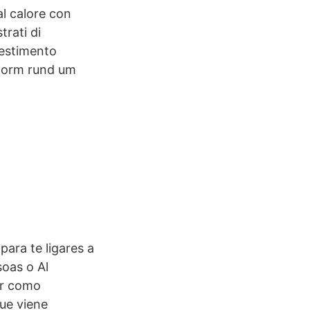
al calore con
trati di
vestimento
ttform rund um
ara te ligares a
soas o Al
ar como
que viene