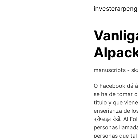
investerarpen
Vanlig
Alpac
manuscripts - ska
O Facebook dá às
se ha de tomar c
título y que vien
enseñanza de los 
प्रोफ़ाइल देखें. Al 
personas llamada
personas que ta