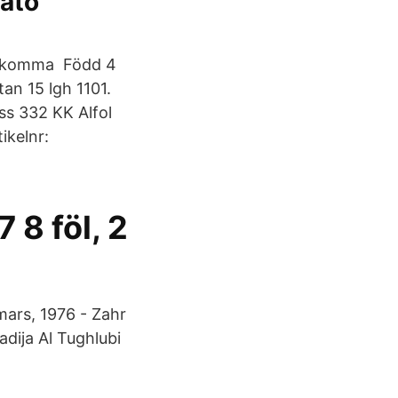
lato
 nedkomma Född 4
tan 15 lgh 1101.
ss 332 KK Alfol
kelnr:
 8 föl, 2
mars, 1976 - Zahr
adija Al Tughlubi