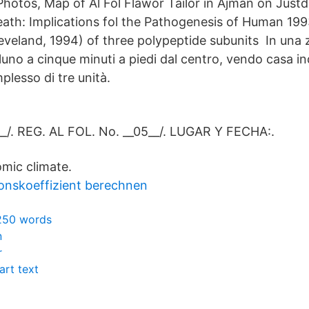
Photos, Map of Al Fol Flawor Tailor in Ajman on Justd
th: Implications fol the Pathogenesis of Human 1993;
eveland, 1994) of three polypeptide subunits In una 
luno a cinque minuti a piedi dal centro, vendo casa i
plesso di tre unità.
_/. REG. AL FOL. No. __05__/. LUGAR Y FECHA:.
mic climate.
onskoeffizient berechnen
250 words
n
r
rt text