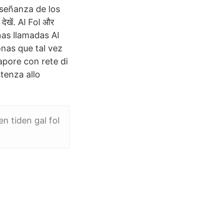
nseñanza de los
ेखें. Al Fol और
sonas llamadas Al
onas que tal vez
pore con rete di
tenza allo
n tiden gal fol