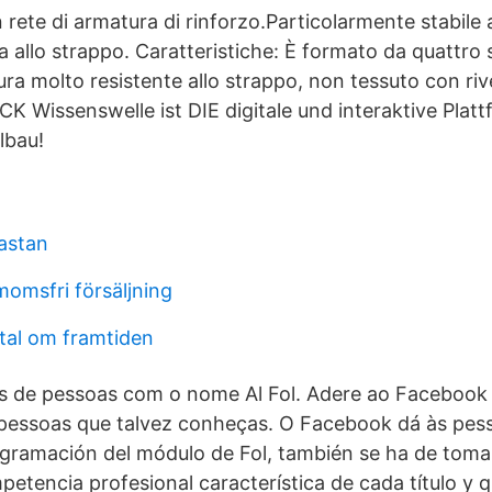
rete di armatura di rinforzo.Particolarmente stabile 
 allo strappo. Caratteristiche: È formato da quattro s
ura molto resistente allo strappo, non tessuto con ri
CK Wissenswelle ist DIE digitale und interaktive Pla
lbau!
sastan
omsfri försäljning
 tal om framtiden
is de pessoas com o nome Al Fol. Adere ao Facebook p
s pessoas que talvez conheças. O Facebook dá às pes
rogramación del módulo de Fol, también se ha de tom
petencia profesional característica de cada título y 