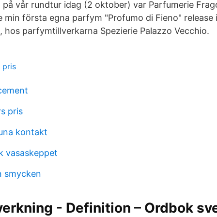
 på vår rundtur idag (2 oktober) var Parfumerie Fra
 min första egna parfym "Profumo di Fieno" release i
en, hos parfymtillverkarna Spezierie Palazzo Vecchio.
 pris
acement
s pris
tuna kontakt
nk vasaskeppet
on smycken
verkning - Definition – Ordbok s