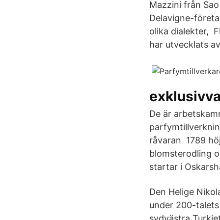
Mazzini från Sao 
Delavigne-företag
olika dialekter, 
har utvecklats av
exklusivv
De är arbetskamr
parfymtillverknin
råvaran 1789 höjd
blomsterodling o
startar i Oskars
Den Helige Nikol
under 200-talets 
sydvästra Turkiet