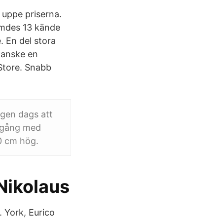
 uppe priserna.
dömdes 13 kände
. En del stora
 kanske en
 Store. Snabb
igen dags att
a gång med
0 cm hög.
 Nikolaus
 York, Eurico