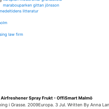
marabouparken gittan jönsson
edeltidens litteratur
holm
ing law firm
 Airfreshener Spray Frukt - OffiSmart Malmö
ning i Grasse. 2009Europa. 3 Jul. Written By Anna L