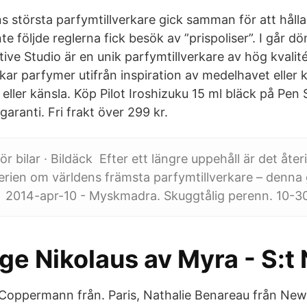
största parfymtillverkare gick samman för att hålla
te följde reglerna fick besök av ”prispoliser”. I går 
ive Studio är en unik parfymtillverkare av hög kvalité
kar parfymer utifrån inspiration av medelhavet eller
 eller känsla. Köp Pilot Iroshizuku 15 ml bläck på Pen
garanti. Fri frakt över 299 kr.
 bilar · Bildäck Efter ett längre uppehåll är det åter
serien om världens främsta parfymtillverkare – denn
a 2014-apr-10 - Myskmadra. Skuggtålig perenn. 10-3
ge Nikolaus av Myra - S:t
e Coppermann från. Paris, Nathalie Benareau från New.