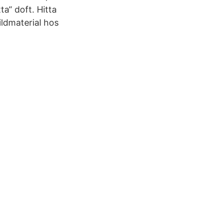
a“ doft. Hitta
ildmaterial hos