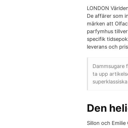
LONDON Världens 
De affärer som in
märken att Olfact
parfymhus tillver
specifik tidsepok
leverans och pris
Dammsugare för
ta upp artikel
superklassisk
Den heli
Sillon och Emili