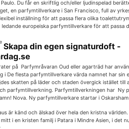
Paulo. Du får en skriftlig och/eller ljudinspelad berät
et, en parfymtillverkare i San Francisco, full av yrkes
Flexibel inställning för att passa flera olika toalettut
 ledande europeiska parfymtillverkare för att passa d
Skapa din egen signaturdoft -
ardag.se
ater på Parfymråvaran Oud eller agarträd har använt
g i De flesta parfymtillverkare värda namnet har sin 
es skatten på läder och staden övergick istället till 
ch parfymtillverkning. Parfymtillverkningen har Ny p
hamn! Nova. Ny parfymtillverkare startar i Oskarsham
aus är känd och älskad över hela den kristna världen
mitt i en kristen familj i Patara i Mindre Asien, i det 
.