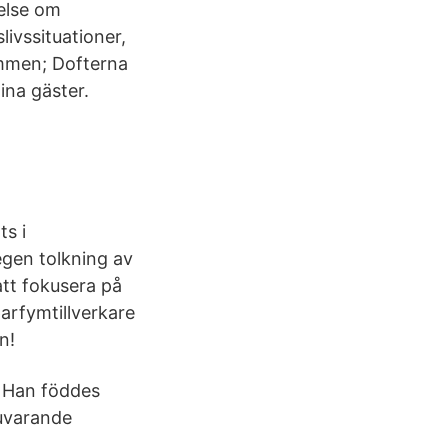
telse om
livssituationer,
rymmen; Dofterna
ina gäster.
s i
egen tolkning av
att fokusera på
arfymtillverkare
n!
. Han föddes
nuvarande