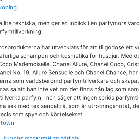
köping
a lite tekniska, men ger en inblick i en parfymörs va
rfymtillverkning.
dsprodukterna har utvecklats för att tillgodose ett v
turliga schampon och kosmetika för husdjur. Med doft
Coco Mademoiselle, Chanel Allure, Chanel Coco, Crista
nel No. 19, Allure Sensuelle och Chanel Chance, har 
ckerna som världsberömd parfymtillverkare och skapat
mas sa att han inte vet om det finns nån lag som som
 tillverka parfym, men säger att ingen seriös parfymti
a sak med tex sandalträ, som är utrotningshotat, d
recis som spya och körtelsekret.
ytown
kursplan modersmål grundskola