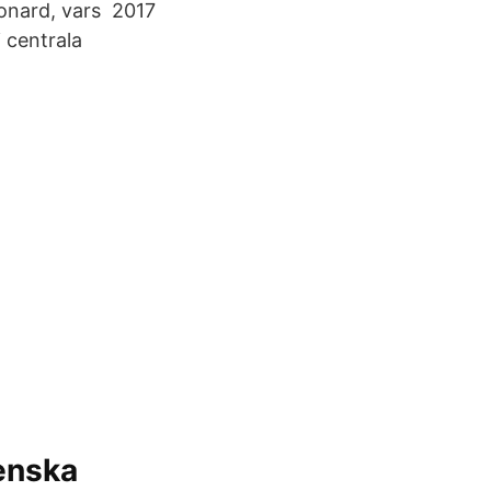
gonard, vars 2017
 centrala
venska