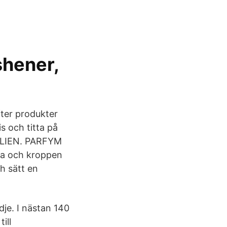
shener,
fter produkter
is och titta på
TALIEN. PARFYM
rna och kroppen
h sätt en
dje. I nästan 140
ill