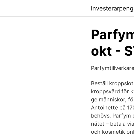
investerarpen
Parfym
okt - 
Parfymtillverkare
Beställ kroppslo
kroppsvård för 
ge människor, fö
Antoinette på 170
behövs. Parfym 
nätet – betala v
och kosmetik onl