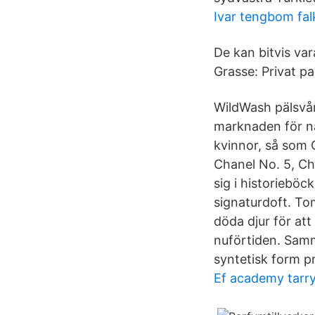
Ivar tengbom fal
De kan bitvis var
Grasse: Privat pa
WildWash pälsvår
marknaden för na
kvinnor, så som 
Chanel No. 5, Cha
sig i historiebö
signaturdoft. To
döda djur för att
nuförtiden. Samm
syntetisk form p
Ef academy tarr