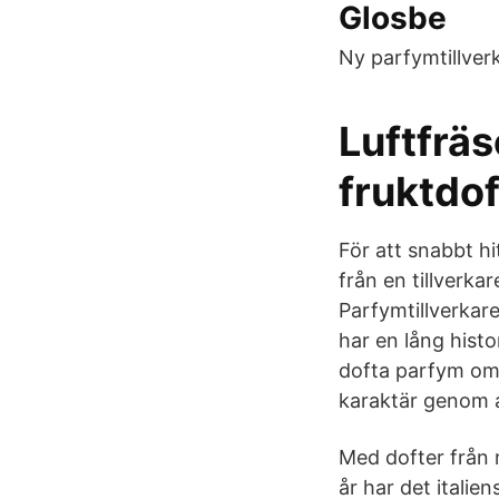
Glosbe
Ny parfymtillver
Luftfräs
fruktdof
För att snabbt h
från en tillverkar
Parfymtillverka
har en lång hist
dofta parfym om 
karaktär genom at
Med dofter från 
år har det italie