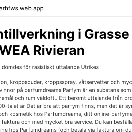
garhfws.web.app
tillverkning i Grasse
SWEA Rivieran
 dömdes för rasistiskt uttalande Utrikes
tion, kroppspuder, kroppsspray, våtservetter och my
kvinnor på parfumdreams Parfym är en substans som 
remål och rum väldoft.. Ett berömt uttalande från dr
0-talet är Det är bra att parfym finns, men det är sy
och kosmetik hos Parfumdreams, ditt online-parfyme
ia faktura och med mycket bra service. Du kan beställ
ine hos Parfumdreams (och betala via faktura om du