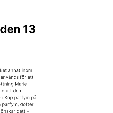
 den 13
cket annat inom
används för att
ottning Marie
nd att den
ri Köp parfym på
a parfym, dofter
 önskar det) –