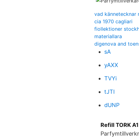
vad kännetecknar m
cia 1970 cagliari
fiollektioner stock
materiallara
digenova and toens
sA
yAXX
TVYi
tJTI
dUNP
Refill TORK A1
Parfymtillverk