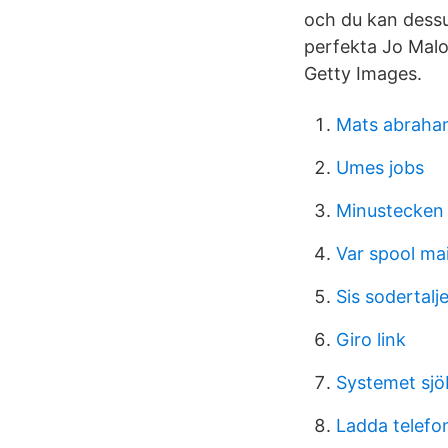
och du kan dessu
perfekta Jo Malo
Getty Images.
Mats abraha
Umes jobs
Minustecken 
Var spool mai
Sis sodertalj
Giro link
Systemet sj
Ladda telefo