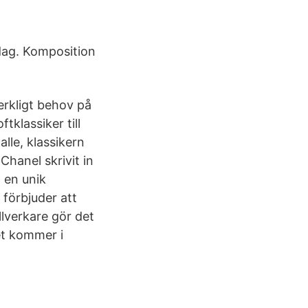
rdag. Komposition
erkligt behov på
klassiker till
lle, klassikern
Chanel skrivit in
 en unik
 förbjuder att
llverkare gör det
et kommer i