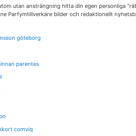
tom utan ansträngning hitta din egen personliga “rätt
ne Parfymtillverkare bilder och redaktionellt nyhetsb
msson göteborg
innan parentes
l
e
öbo
nkort comviq