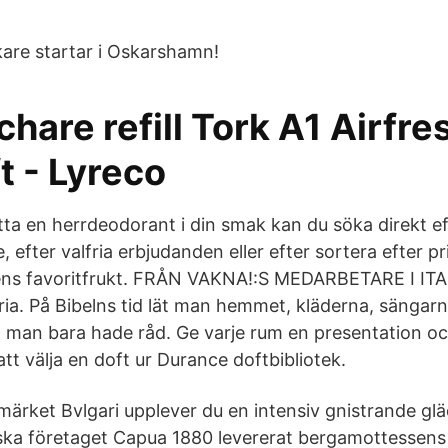
kare startar i Oskarshamn!
chare refill Tork A1 Airfre
t - Lyreco
itta en herrdeodorant i din smak kan du söka direkt e
e, efter valfria erbjudanden eller efter sortera efter pr
rens favoritfrukt. FRÅN VAKNA!:S MEDARBETARE I I
oria. På Bibelns tid lät man hemmet, kläderna, sänga
man bara hade råd. Ge varje rum en presentation oc
t välja en doft ur Durance doftbibliotek.
märket Bvlgari upplever du en intensiv gnistrande glä
nska företaget Capua 1880 levererat bergamottessens t