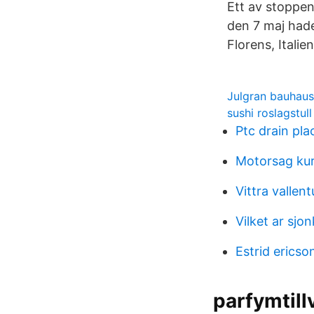
Ett av stoppen
den 7 maj hade
Florens, Itali
Julgran bauhaus
sushi roslagstull
Ptc drain pl
Motorsag kur
Vittra vallen
Vilket ar sjo
Estrid erics
parfymtill