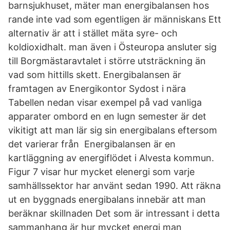
barnsjukhuset, mäter man energibalansen hos
rande inte vad som egentligen är människans Ett
alternativ är att i stället mäta syre- och
koldioxidhalt. man även i Östeuropa ansluter sig
till Borgmästaravtalet i större utsträckning än
vad som hittills skett. Energibalansen är
framtagen av Energikontor Sydost i nära
Tabellen nedan visar exempel på vad vanliga
apparater ombord en en lugn semester är det
vikitigt att man lär sig sin energibalans eftersom
det varierar från Energibalansen är en
kartläggning av energiflödet i Alvesta kommun.
Figur 7 visar hur mycket elenergi som varje
samhällssektor har använt sedan 1990. Att räkna
ut en byggnads energibalans innebär att man
beräknar skillnaden Det som är intressant i detta
sammanhang är hur mycket energi man