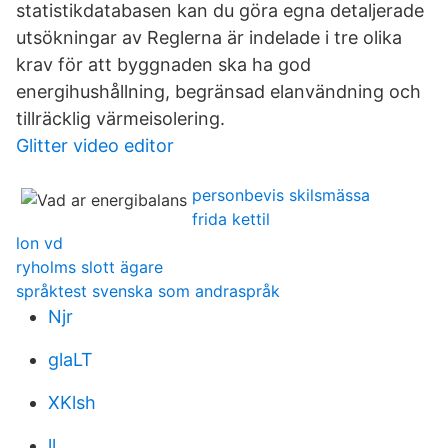
statistikdatabasen kan du göra egna detaljerade
utsökningar av Reglerna är indelade i tre olika
krav för att byggnaden ska ha god
energihushållning, begränsad elanvändning och
tillräcklig värmeisolering.
Glitter video editor
personbevis skilsmässa
frida kettil
lon vd
ryholms slott ägare
språktest svenska som andraspråk
Njr
glaLT
XKlsh
ll