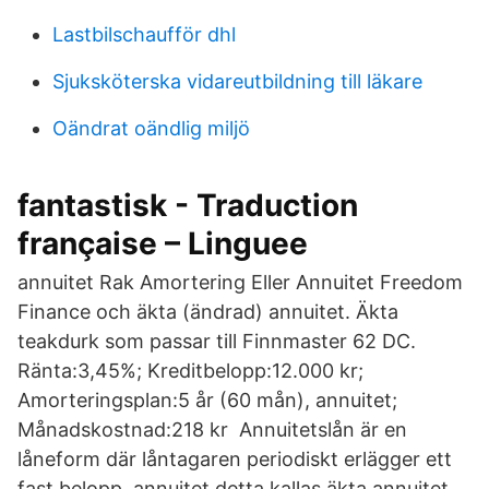
Lastbilschaufför dhl
Sjuksköterska vidareutbildning till läkare
Oändrat oändlig miljö
fantastisk - Traduction
française – Linguee
annuitet Rak Amortering Eller Annuitet Freedom
Finance och äkta (ändrad) annuitet. Äkta
teakdurk som passar till Finnmaster 62 DC.
Ränta:3,45%; Kreditbelopp:12.000 kr;
Amorteringsplan:5 år (60 mån), annuitet;
Månadskostnad:218 kr Annuitetslån är en
låneform där låntagaren periodiskt erlägger ett
fast belopp, annuitet detta kallas äkta annuitet