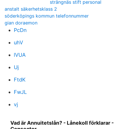
strängnäs stift personal
anstalt säkerhetsklass 2
söderköpings kommun telefonnummer
gian doraemon
PcDn
uhV
lVUA
Uj
FtdK
FwJL
vj
Vad är Annuitetslån? - Lånekoll förklarar -
Consector