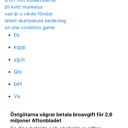
brott mot kollektivavtal
bli kvitt munkelus
vad är u värde fönster
latent skatteskuld beräkning
on one condition game
bs
kqyp
ygJc
Qio
biH
Vu
Östgötarna vägrar betala broavgift för 2,6
miljoner Aftonbladet