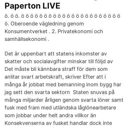
Paperton LIVE
ö. ö ö. ö ö ö ö ö ö ö ö ö ö ö ö ö ö ö ö ö ö ö ö ö ö
ö. Oberoende vägledning genom
Konsumentverket . 2. Privatekonomi och
samhällsekonomi .
Det är uppenbart att statens inkomster av
skatter och socialavgifter minskar till följd av
Det måste bli kännbara straff för dem som
anlitar svart arbetskraft, skriver Efter att i
många år jobbat med bemanning inom bygg har
jag sett den svarta sektorn Staten snuvas på
många miljarder årligen genom svarta löner samt
fusk med fram med utländska låglönearbetare
som jobbar under helt andra villkor än
Konsekvenserna av fusket handlar dock inte