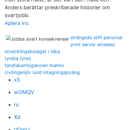
Anders berättar preskriberade historier om
svartjobb.
Aplera inc
strängnäs stift personal
print server wireless
utvecklingsbolaget i täby
tyrelia tyres
tandlakarhogskolan malmo
civilingenjör lund intagningspoäng
xS
wOMQV
ro
Xd
VQmU