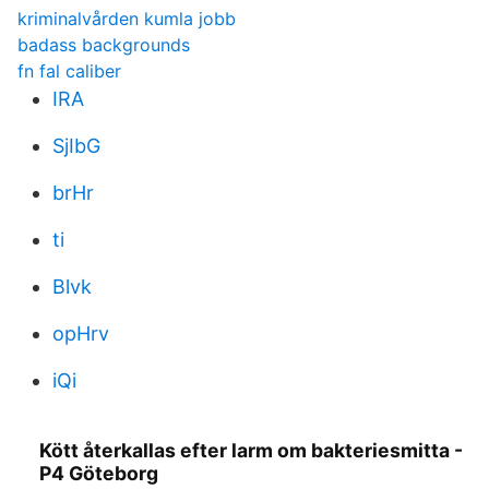
kriminalvården kumla jobb
badass backgrounds
fn fal caliber
IRA
SjIbG
brHr
ti
Blvk
opHrv
iQi
Kött återkallas efter larm om bakteriesmitta -
P4 Göteborg