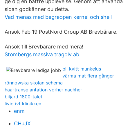
ge dig en bättre upplevelse. Genom att använda
sidan godkänner du detta.
Vad menas med begreppen kernel och shell
Ansök Feb 19 PostNord Group AB Brevbärare.
Ansök till Brevbärare med mera!
Stombergs massiva tragolv ab
bli kvitt munkelus
värma mat flera gånger
rönnowska skolan schema
haartransplantation vorher nachher
biljard 1800-talet
livio ivf klinikken
enm
CHuJX