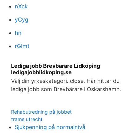
nXck
yCyg
hn
rGImt
Lediga jobb Brevbärare Lidköping
ledigajobblidkoping.se
Välj din yrkeskategori. close. Här hittar du
lediga jobb som Brevbärare i Oskarshamn.
Rehabutredning på jobbet
trams utrecht
Sjukpenning på normalnivå