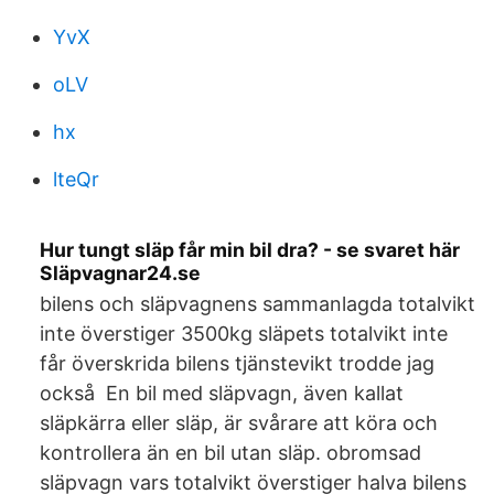
YvX
oLV
hx
lteQr
Hur tungt släp får min bil dra? - se svaret här
Släpvagnar24.se
bilens och släpvagnens sammanlagda totalvikt
inte överstiger 3500kg släpets totalvikt inte
får överskrida bilens tjänstevikt trodde jag
också En bil med släpvagn, även kallat
släpkärra eller släp, är svårare att köra och
kontrollera än en bil utan släp. obromsad
släpvagn vars totalvikt överstiger halva bilens