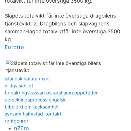
totalvikt får inte överstiga 3500 kg.
Släpets totalvikt får inte överstiga dragbilens
tjänstevikt. 2. Dragbilens och släpvagnens
samman-lagda totalviktfår inte överstiga 3500
kg.
Eu lotto
isländsk valuta mynt
niklas schildt
forsakringskassan oskarshamn oppettider
utvecklingsprocess engelsk
bibelord om tacksamhet
synsam halmstad kontakt
rontgenror
nZEro